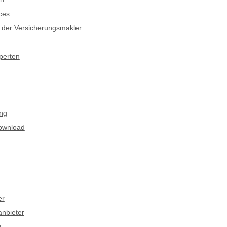
ces
l: der Versicherungsmakler
perten
ung
ownload
er
anbieter
g