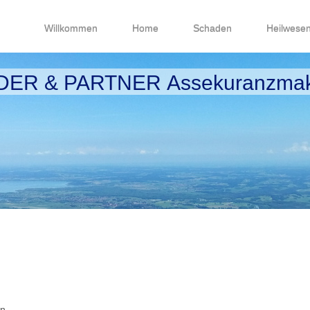
Willkommen
Home
Schaden
Heilwese
ER & PARTNER Assekuranzmak
on