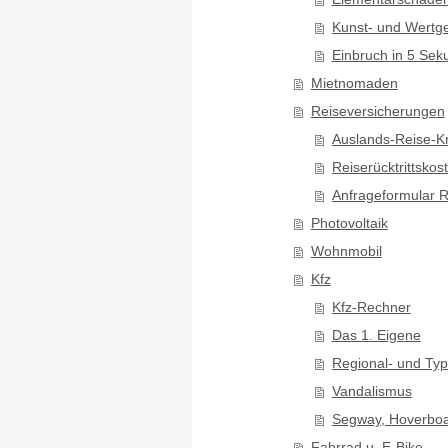
Kunst- und Wertg
Einbruch in 5 Se
Mietnomaden
Reiseversicherungen
Auslands-Reise-K
Reiserücktrittsko
Anfrageformular R
Photovoltaik
Wohnmobil
Kfz
Kfz-Rechner
Das 1. Eigene
Regional- und Typ
Vandalismus
Segway, Hoverboa
Fahrrad u. E-Bike