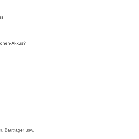
ss
mionen-Akkus?
g
n, Bauträger usw.